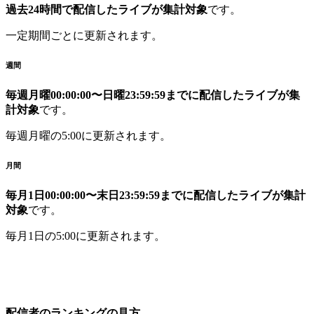
過去24時間で配信したライブが集計対象
です。
一定期間ごとに更新されます。
週間
毎週月曜00:00:00〜日曜23:59:59までに配信したライブが集
計対象
です。
毎週月曜の5:00に更新されます。
月間
毎月1日00:00:00〜末日23:59:59までに配信したライブが集計
対象
です。
毎月1日の5:00に更新されます。
配信者のランキングの見方