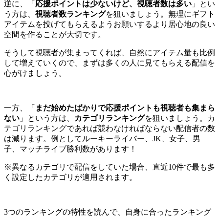
逆に、「
応援ポイントは少ないけど、視聴者数は多い
」とい
う方は、
視聴者数ランキング
を狙いましょう。無理にギフト
アイテムを投げてもらえるようお願いするより居心地の良い
空間を作ることが大切です。
そうして視聴者が集まってくれば、自然にアイテム量も比例
して増えていくので、まずは多くの人に見てもらえる配信を
心がけましょう。
一方、「
まだ始めたばかりで応援ポイントも視聴者も集まら
ない
」という方は、
カテゴリランキング
を狙いましょう。カ
テゴリランキングであれば競わなければならない配信者の数
は減ります。例としてルーキーライバー、JK、女子、男
子、マッチライブ勝利数があります！
※異なるカテゴリで配信をしていた場合、直近10件で最も多
く設定したカテゴリが適用されます。
3つのランキングの特性を読んで、自身に合ったランキング