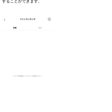
することができます。