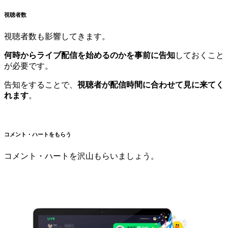
視聴者数
視聴者数も影響してきます。
何時からライブ配信を始めるのかを事前に告知
しておくこと
が必要です。
告知をすることで、
視聴者が配信時間に合わせて見に来てく
れます
。
コメント・ハートをもらう
コメント・ハートを沢山もらいましょう。