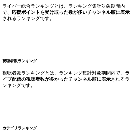
ライバー総合ランキングとは、ランキング集計対象期間内
で、
応援ポイントを受け取った数が多いチャンネル順に表示
されるランキングです。
視聴者数ランキング
視聴者数ランキングとは、ランキング集計対象期間内で、
ラ
イブ配信の視聴者数が多かったチャンネル順に表示
されるラ
ンキングです。
カテゴリランキング