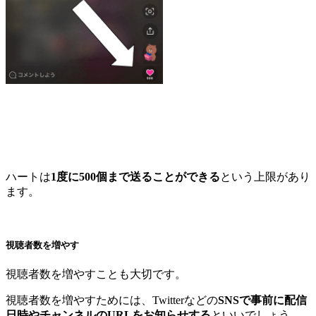
ハートは
1度に500個まで送ることができる
という上限があり
ます。
視聴者数を増やす
視聴者数を増やすことも大切です。
視聴者数を増やすためには、Twitterなどの
SNSで事前に配信
日時やチャンネルのURLをお知らせする
といいでしょう。