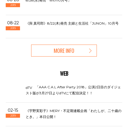
8/28(水)発売「with10月号」
2019
08-22
《與 真司郎》8/22(木)発売 主婦と生活社「JUNON」10月号
2019
MORE INFO
WEB
「AAA C.A.L After Party 2018」公演2日目のダイジェ
dTV
スト版が3月27日よりdTVにて配信決定！！
02-15
《宇野実彩子》MERY・不定期連載企画「わたしが、二十歳の
2019
とき。」本日公開！