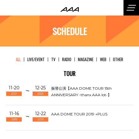
SCHEDULE
ALL
LIVE/EVENT
TV
RADIO
MAGAZINE
WEB
OTHER
TOUR
11-20
12-25
振替公演【AAA DOME TOUR 15th
〜
2021
2021
ANNIVERSARY -thanx AAA lot-】
11-16
12-22
AAA DOME TOUR 2019 +PLUS
〜
2019
2019