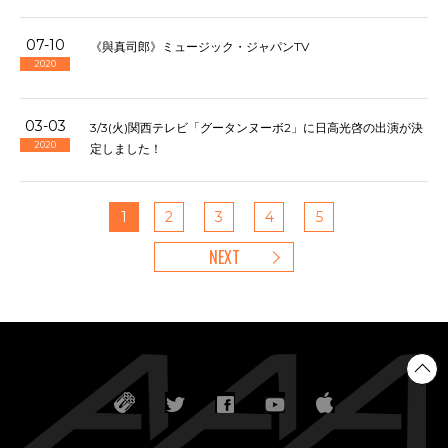
07-10
《與真司郎》ミュージック・ジャパンTV
2020
03-03
3/3(火)関西テレビ「グータンヌーボ2」に日高光啓の出演が決
2020
定しました！
1
2
3
4
5
NEXT