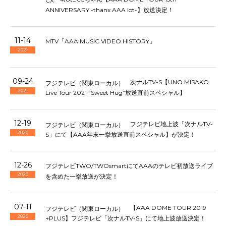
CX
ANNIVERSARY -thanx AAA lot-】放送決定！
11-14
MTV「AAA MUSIC VIDEO HISTORY」
2021
09-24
次ナルTV-S【UNO MISAKO
フジテレビ（関東ローカル）
2021
Live Tour 2021 “Sweet Hug”放送直前スペシャル】
12-19
フジテレビ地上波「次ナルTV-
フジテレビ（関東ローカル）
2020
S」にて【AAA年末一挙放送直前スペシャル】が決定！
12-26
フジテレビTWO/TWOsmartにてAAAのテレビ初放送ライブ
2020
を含めた一挙放送が決定！
07-11
【AAA DOME TOUR 2019
フジテレビ（関東ローカル）
2020
+PLUS】フジテレビ「次ナルTV-S」にて地上波放送決定！