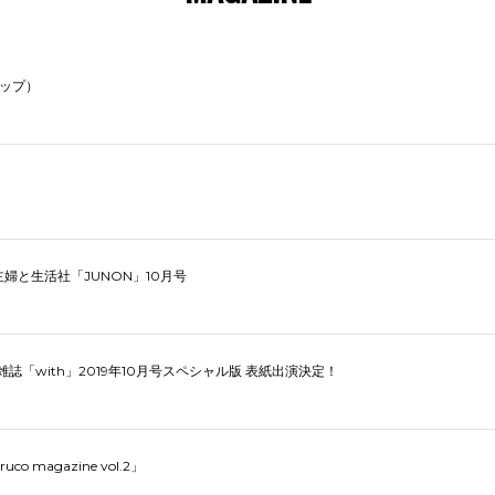
リップ）
」
 主婦と生活社「JUNON」10月号
売 雑誌「with」2019年10月号スペシャル版 表紙出演決定！
co magazine vol.2」