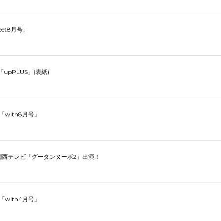
eet8月号」
「upPLUS」(表紙)
「with8月号」
送 関西テレビ「グータンヌーボ2」出演！
「with4月号」