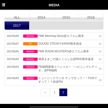
TOP
MEDIA
PROFILE
ALL
2014
2015
2016
NEWS
2017
MEDIA
FMK Morning Glory@エフエム熊本
2017/01/09
RADIO
LIVE
SOUND STEADY＠RKK熊本放送
2017/01/07
TV
DISCOGRAPHY
FMK RADIO BUSTERS@エフエム熊本
2017/01/05
RADIO
塚原まきこの福ミミらじお@RKK熊本放送
2017/01/04
RADIO
MOVIE
FM福岡新春スペシャル！「ハピニングレディ
2017/01/03
RADIO
GOODS
オ」@FM福岡
ミュージックラジオ ナンですって！！FUNで
2017/01/03
RADIO
Twitter
すって！？@@FM
Instagram
＜
1
2
Facebook
YouTube