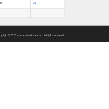
28
29
pyright ©
2026 avex entertainment Inc. All rights reserved.