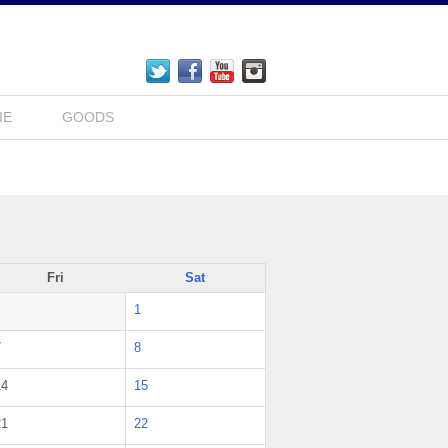
IE
GOODS
Fri
Sat
1
7
8
14
15
21
22