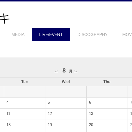
MEDIA
LIVE/EVENT
DISCOGRAPHY
MOV
8
＜
月
＞
Tue
Wed
Thu
4
5
6
11
12
13
18
19
20