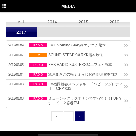
TOP
MEDIA
PROFILE
ALL
2014
2015
2016
NEWS
2017
MEDIA
FMK Morning Glory@エフエム熊本
2017/01/09
RADIO
LIVE
SOUND STEADY＠RKK熊本放送
2017/01/07
TV
DISCOGRAPHY
FMK RADIO BUSTERS@エフエム熊本
2017/01/05
RADIO
塚原まきこの福ミミらじお@RKK熊本放送
2017/01/04
RADIO
MOVIE
FM福岡新春スペシャル！「ハピニングレディ
2017/01/03
RADIO
GOODS
オ」@FM福岡
ミュージックラジオ ナンですって！！FUNで
2017/01/03
RADIO
Twitter
すって！？@@FM
Instagram
＜
1
2
Facebook
YouTube