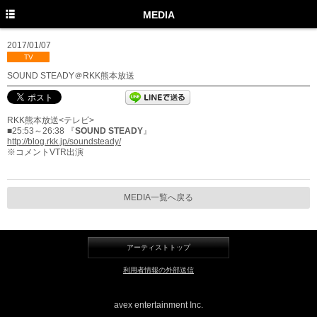
TOP
MEDIA
PROFILE
2017/01/07
TV
NEWS
SOUND STEADY＠RKK熊本放送
MEDIA
RKK熊本放送<テレビ>
LIVE
■25:53～26:38 『
SOUND STEADY
』
http://blog.rkk.jp/soundsteady/
DISCOGRAPHY
※コメントVTR出演
MOVIE
MEDIA一覧へ戻る
GOODS
Twitter
アーティストトップ
Instagram
利用者情報の外部送信
Facebook
avex entertainment Inc.
YouTube