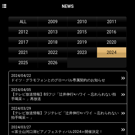
HOME
NEWS
NEWS
ALL
2009
2010
2011
CONCERT
2012
2013
2015
2016
DISCOGRAPHY
2017
2018
2019
2020
2021
2022
2023
2024
PROFILE
2025
2026
PHOTO GALLERY
CONTACT
2024/04/22
ドイツ・グラモフォンとのグローバル専属契約のお知らせ
English site
2024/04/05
【テレビ放送情報】BSフジ「辻井伸行×ハワイ ～忘れられない拍
avex classics official site
手喝采～ 」再放送
2024/03/29
avex classics facebook
【テレビ放送情報】フジテレビ「辻井伸行×ハワイ ～忘れられない
拍手喝采～ 」
avex classics twitter
2024/03/27
≪富士山河口湖ピアノフェスティバル2024≫開催決定！
avex classics YouTube