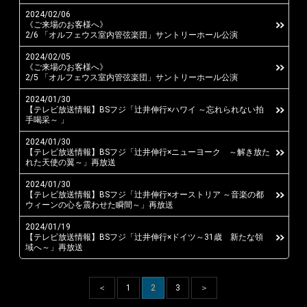
2024/02/06
Instagram
《ご来場のお客様へ》
2/6 「オルフェウス室内管弦楽団」サントリーホール公演
2024/02/05
《ご来場のお客様へ》
2/5 「オルフェウス室内管弦楽団」サントリーホール公演
2024/01/30
【テレビ放送情報】BSフジ「辻井伸行×ハワイ ～忘れられない拍
手喝采～ 」
2024/01/30
【テレビ放送情報】BSフジ「辻井伸行×ニューヨーク ～解き放た
れた天使の翼～」再放送
2024/01/30
【テレビ放送情報】BSフジ「辻井伸行×オーストリア ～音楽の都
ウィーンの心を震わせた瞬間～」再放送
2024/01/19
【テレビ放送情報】BSフジ「辻井伸行×ドイツ～31歳 新たな領
域へ～」再放送
＜
1
2
3
＞