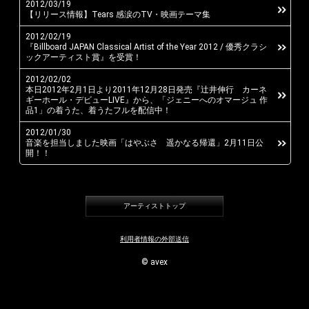
2012/03/19
【リリース情報】Tears 感涙のTV・映画テーマ集
Instagram
2012/02/19
『Billboard JAPAN Classical Artist of the Year 2012 / 優秀クラシ
ックアーティスト賞』を受賞！
2012/02/02
本日2012年2月1日より2011年12月28日発売『辻井伸行 カーネ
ギーホール・デビューLIVE』から、「ジェニーへのオマージュ 作
品1」の着うた、着うたフルを配信中！
2012/01/30
音楽を担当しました映画「はやぶさ 遥かなる帰還」2月11日公
開！！
アーティストトップ
利用者情報の外部送信
© avex