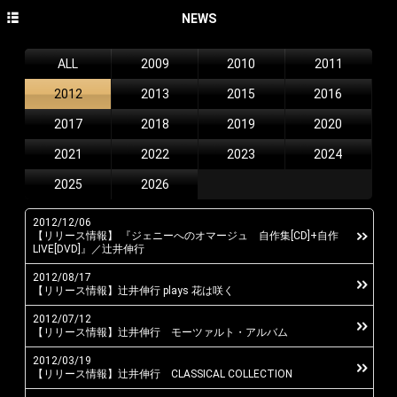
HOME
NEWS
NEWS
ALL
2009
2010
2011
CONCERT
2012
2013
2015
2016
DISCOGRAPHY
2017
2018
2019
2020
2021
2022
2023
2024
PROFILE
2025
2026
PHOTO GALLERY
CONTACT
2012/12/06
【リリース情報】 『ジェニーへのオマージュ 自作集[CD]+自作
LIVE[DVD]』／辻井伸行
English site
2012/08/17
avex classics official site
【リリース情報】辻井伸行 plays 花は咲く
2012/07/12
avex classics facebook
【リリース情報】辻井伸行 モーツァルト・アルバム
avex classics twitter
2012/03/19
【リリース情報】辻井伸行 CLASSICAL COLLECTION
avex classics YouTube