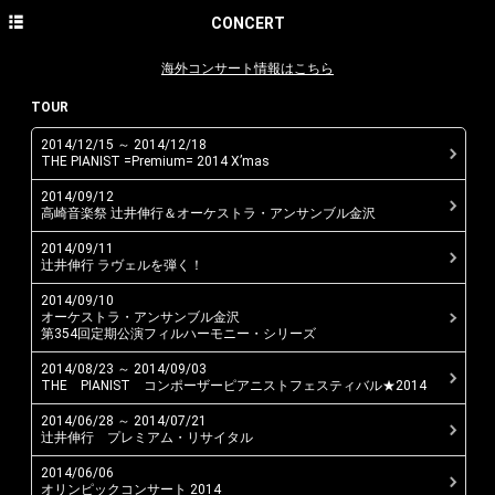
HOME
CONCERT
NEWS
海外コンサート情報はこちら
CONCERT
TOUR
2014/12/15 ～ 2014/12/18
DISCOGRAPHY
THE PIANIST =Premium= 2014 X’mas
PROFILE
2014/09/12
高崎音楽祭 辻井伸行＆オーケストラ・アンサンブル金沢
PHOTO GALLERY
2014/09/11
辻井伸行 ラヴェルを弾く！
CONTACT
2014/09/10
オーケストラ・アンサンブル金沢
English site
第354回定期公演フィルハーモニー・シリーズ
avex classics official site
2014/08/23 ～ 2014/09/03
THE PIANIST コンポーザーピアニストフェスティバル★2014
avex classics facebook
2014/06/28 ～ 2014/07/21
辻井伸行 プレミアム・リサイタル
avex classics twitter
2014/06/06
オリンピックコンサート 2014
avex classics YouTube