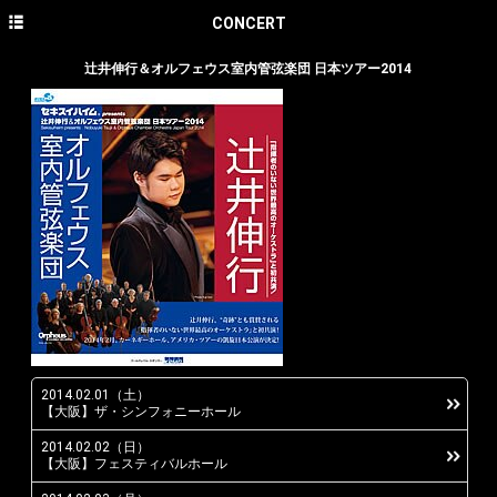
HOME
CONCERT
NEWS
辻井伸行＆オルフェウス室内管弦楽団 日本ツアー2014
CONCERT
DISCOGRAPHY
PROFILE
PHOTO GALLERY
CONTACT
English site
avex classics official site
2014.02.01（土）
avex classics facebook
【大阪】ザ・シンフォニーホール
2014.02.02（日）
avex classics twitter
【大阪】フェスティバルホール
avex classics YouTube