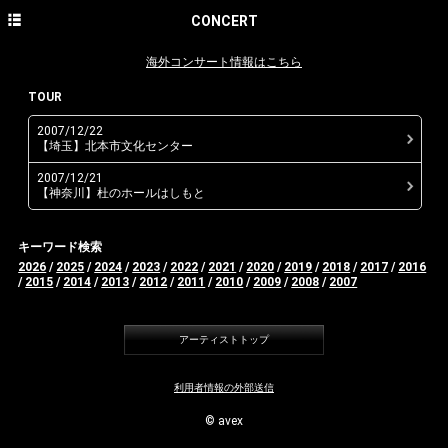
HOME
CONCERT
NEWS
海外コンサート情報はこちら
CONCERT
TOUR
2007/12/22
DISCOGRAPHY
【埼玉】北本市文化センター
PROFILE
2007/12/21
【神奈川】杜のホールはしもと
PHOTO GALLERY
キーワード検索
CONTACT
2026
/
2025
/
2024
/
2023
/
2022
/
2021
/
2020
/
2019
/
2018
/
2017
/
2016
/
2015
/
2014
/
2013
/
2012
/
2011
/
2010
/
2009
/
2008
/
2007
English site
avex classics official site
アーティストトップ
avex classics facebook
利用者情報の外部送信
avex classics twitter
© avex
avex classics YouTube