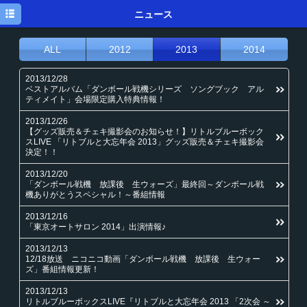
トップ
ニュース
ニュース
ALL
2012
2013
2014
メディア
2013/12/28
ベストアルバム「ダンボール戦機シリーズ ソングブック アル
イベント
ティメイト」会場限定購入特典情報！
ディスク
2013/12/26
【グッズ販売＆チェキ撮影会のお知らせ！】リトルブルーボック
スLIVE 「リトブルと大忘年会 2013」グッズ販売＆チェキ撮影会
プロフィール
決定！！
メルマガ
2013/12/20
「ダンボール戦機 放課後 生ウォーズ」最終回～ダンボール戦
機ありがとうスペシャル！～番組情報
ブログ
2013/12/16
「東京オートサロン 2014」出演情報♪
2013/12/13
12/18放送 ニコニコ動画「ダンボール戦機 放課後 生ウォー
ズ」番組情報更新！
2013/12/13
リトルブルーボックスLIVE『リトブルと大忘年会 2013 「2次会 ～