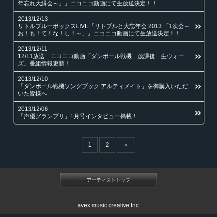
年忘れ大縁会～」』ニコニコ動画にて生放送決定！！
2013/12/13
リトルブルーボックスLIVE『リトブルと大忘年会 2013 「1次会～
お！も！て！な！し！～」』ニコニコ動画にて生放送決定！！
2013/12/11
12/11放送 ニコニコ動画「ダンボール戦機 放課後 生ウォー
ズ」番組情報更新！
2013/12/10
「ダンボール戦機ソングブック アルティメイト」を御購入いただ
いた皆様へ
2013/12/06
「声優グランプリ」1月号インタビュー掲載！
1
2
＞
アーティストトップ
avex music creative Inc.