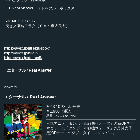
10. Real Answer／リトルブルーボックス
-BONUS TRACK-
閃き／瀬名アラタ（ＣＶ：逢坂良太）
https://avex.jp/littlebluebox/
https://avex.jp/hiroki/
https://avex.jp/dream5/
エターナル / Real Answer
CD+DVD
エターナル / Real Answer
2013.10.23 (水)発売
￥1,980（税込）
品番：AVCD-55055/B
人気アニメ「ダンボール戦機ウォーズ」の新OPテー
マとゲーム「ダンボール戦機ウォーズ」(9月発売予
定)OPテーマのダブルタイトルシングル。