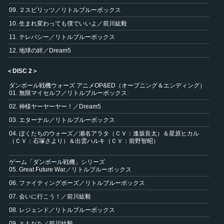
09. ２スピリッツ／リトルブルーボックス
10. 生まれ変わっても僕でいいよ／前川紘毅
11. テレパシー／リトルブルーボックス
12. 地球の絆／Dream5
＜DISC 2＞
ダンボール戦機ウォーズ アニメOP&ED（オープニング＆エンディング）
01. 無限マイセルフ／リトルブルーボックス
02. 神様ヤーヤーヤー！／Dream5
03. エターナル／リトルブルーボックス
04. ぼくたちのウォーズ／瀬名アラタ（ＣＶ：逢坂良太）＆星原ヒカル
（ＣＶ：石塚さより）＆出雲ハルキ（ＣＶ：前野智昭）
ゲーム「ダンボール戦機」シリーズ
05. Great Future War／リトルブルーボックス
06. ファイティングポーズ／リトルブルーボックス
07. 会いに行こう！／前川紘毅
08. レジェンド／リトルブルーボックス
09. ともだち／前川紘毅