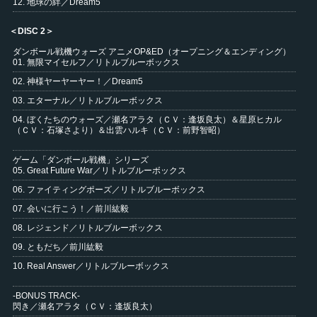
12. 地球の絆／Dream5
＜DISC 2＞
ダンボール戦機ウォーズ アニメOP&ED（オープニング＆エンディング）
01. 無限マイセルフ／リトルブルーボックス
02. 神様ヤーヤーヤー！／Dream5
03. エターナル／リトルブルーボックス
04. ぼくたちのウォーズ／瀬名アラタ（ＣＶ：逢坂良太）＆星原ヒカル
（ＣＶ：石塚さより）＆出雲ハルキ（ＣＶ：前野智昭）
ゲーム「ダンボール戦機」シリーズ
05. Great Future War／リトルブルーボックス
06. ファイティングポーズ／リトルブルーボックス
07. 会いに行こう！／前川紘毅
08. レジェンド／リトルブルーボックス
09. ともだち／前川紘毅
10. Real Answer／リトルブルーボックス
-BONUS TRACK-
閃き／瀬名アラタ（ＣＶ：逢坂良太）