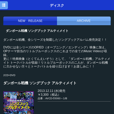
トップ
ディスク
ニュース
NEW RELEASE
ARCHIVE
メディア
ダンボール戦機 ソングブック アルティメイト
イベント
ダンボール戦機、全シリーズを制覇したソングブックアルバム発売決定！！
ディスク
DVDには全シリーズのOP/ED（オープニング／エンディング）映像に加え、
OPテーマ担当のリトルブルーボックスのこれまでの全てのMusic Videoが収
プロフィール
録。
更に！特典映像（とくてんえいぞう）として、「ダンボール戦機」アルティメ
イト トークバトルが収録！リトルブルーボックスの二人が、ダンボール戦機
メルマガ
に欠かせない方々とトークバトルを繰り広げます！お楽しみに！！
ブログ
2CD+DVD
ダンボール戦機 ソングブック アルティメイト
2013.12.11 (水)発売
￥3,300（税込）
品番：AVCD-55060～1/B