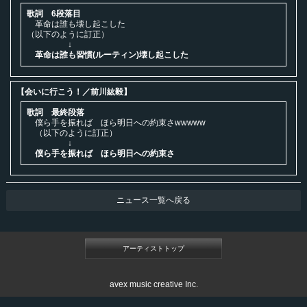
歌詞 6段落目
革命は誰も壊し起こした
（以下のように訂正）
↓
革命は誰も習慣(ルーティン)壊し起こした
【︎会いに行こう！／前川紘毅】
歌詞 最終段落
僕ら手を振れば ほら明日への約束さwwwww
（以下のように訂正）
↓
僕ら手を振れば ほら明日への約束さ
ニュース一覧へ戻る
アーティストトップ
avex music creative Inc.