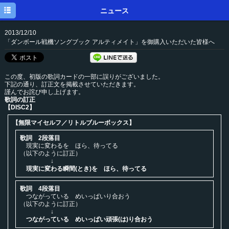
トップ
ニュース
ニュース
2013/12/10
「ダンボール戦機ソングブック アルティメイト」を御購入いただいた皆様へ
メディア
イベント
この度、初版の歌詞カードの一部に誤りがございました。
下記の通り、訂正文を掲載させていただきます。
ディスク
謹んでお詫び申し上げます。
歌詞の訂正
【DISC2】
プロフィール
【︎無限マイセルフ／リトルブルーボックス】
メルマガ
歌詞 2段落目
現実に変わるを ほら、待ってる
ブログ
（以下のように訂正）
↓
現実に変わる瞬間(とき)を ほら、待ってる
歌詞 4段落目
つながっている めいっぱいり合おう
（以下のように訂正）
↓
つながっている めいっぱい頑張(は)り合おう