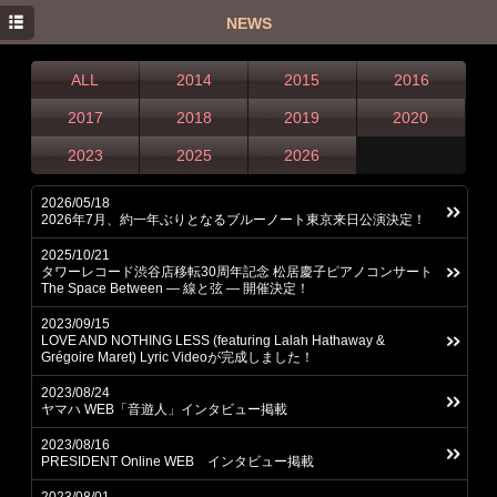
HOME
NEWS
NEWS
ALL
2014
2015
2016
PROFILE
2017
2018
2019
2020
DISCOGRAPHY
2023
2025
2026
TWITTER
2026/05/18
2026年7月、約一年ぶりとなるブルーノート東京来日公演決定！
INSTAGRAM
2025/10/21
タワーレコード渋谷店移転30周年記念 松居慶子ピアノコンサート
The Space Between — 線と弦 — 開催決定！
2023/09/15
LOVE AND NOTHING LESS (featuring Lalah Hathaway &
Grégoire Maret) Lyric Videoが完成しました！
2023/08/24
ヤマハ WEB「音遊人」インタビュー掲載
2023/08/16
PRESIDENT Online WEB インタビュー掲載