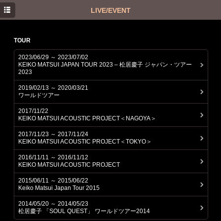
HOME
LIVE/EVENT
NEWS
TOUR
PROFILE
2023/06/29 ～ 2023/07/02
KEIKO MATSUI JAPAN TOUR 2023 – 松居慶子 ジャパン・ツアー
DISCOGRAPHY
2023
TWITTER
2019/02/13 ～ 2020/03/21
ワールドツアー
INSTAGRAM
2017/11/22
KEIKO MATSUI ACOUSTIC PROJECT＜NAGOYA＞
2017/11/23 ～ 2017/11/24
KEIKO MATSUI ACOUSTIC PROJECT＜TOKYO＞
2016/11/11 ～ 2016/11/12
KEIKO MATSUI ACOUSTIC PROJECT
2015/06/11 ～ 2015/06/22
Keiko Matsui Japan Tour 2015
2014/05/20 ～ 2014/05/23
松居慶子 「SOUL QUEST」 ワールドツアー2014