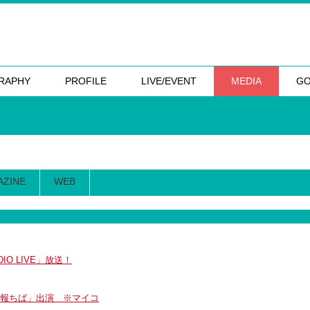
RAPHY
PROFILE
LIVE/EVENT
MEDIA
G
AZINE
WEB
IO LIVE」放送！
き情報ちば」出演 ※マイコ