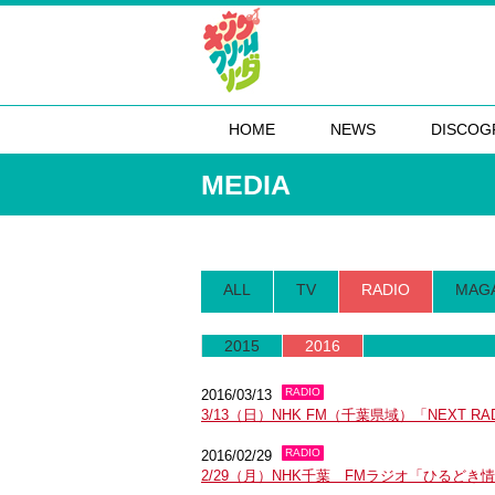
HOME
NEWS
DISCOG
MEDIA
ALL
TV
RADIO
MAG
2015
2016
RADIO
2016/03/13
3/13（日）NHK FM（千葉県域）「NEXT RAD
RADIO
2016/02/29
2/29（月）NHK千葉 FMラジオ「ひるど