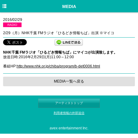
HOME
MEDIA
NEWS
2016/02/29
RADIO
DISCOGRAPHY
2/29（月）NHK千葉 FMラジオ「ひるどき情報ちば」出演 ※マイコ
PROFILE
NHK千葉 FMラジオ「ひるどき情報ちば」にマイコが出演致します。
LIVE/EVENT
放送日時:2016年2月29日(月)11:00～12:00
MEDIA
番組HP:
http://www.nhk.or.jp/chiba/program/b-det0006.html
GOODS
MEDIA一覧へ戻る
MOVIE
TWITTER
アーティストトップ
利用者情報の外部送信
avex entertainment Inc.