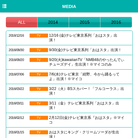
HOME
MEDIA
NEWS
ALL
2014
2015
2016
DISCOGRAPHY
12/16 (金)テレビ東京系列「おはスタ」出
2016/12/16
TV
演！
PROFILE
9/30(金)テレビ東京系列「おはスタ」出演！
2016/09/30
TV
LIVE/EVENT
9/20(火)kawaiianTV「NMB48のやったんでぃ
2016/09/20
TV
チューズデイ」生出演！※マイコのみ
MEDIA
7/6(水)テレビ東京「紺野、今から踊るって
2016/07/06
TV
GOODS
よ」出演！※マイコ
3/22（火）BSスカパー！「フルコーラス」出
MOVIE
2016/03/22
TV
演！
TWITTER
3/11（金）テレビ東京系列「おはスタ」出
2016/03/11
TV
演！
2月12日(金)テレビ東京系『おはスタ』※マイ
2016/02/12
TV
コ
おはスタにキング・クリームソーダが生出
2016/01/15
TV
演！