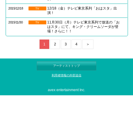
12/18（金）テレビ東京系列「おはスタ」出
2015/12/18
TV
演！
11月30日（月）テレビ東京系列で放送の「お
2015/11/30
TV
はスタ」にて、キング・クリームソーダが登
場！さらに！！
1
2
3
4
＞
アーティストトップ
利用者情報の外部送信
avex entertainment Inc.