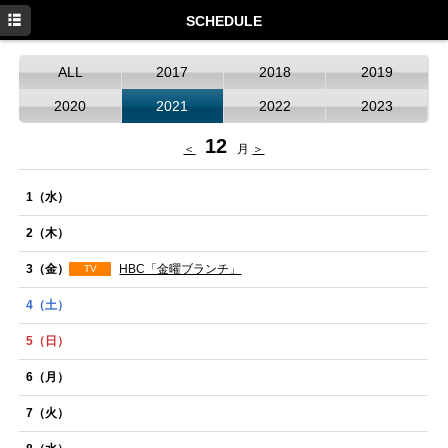
HOME
SCHEDULE
NEWS
ALL
2017
2018
2019
SCHEDULE
2020
2021
2022
2023
DISCOGRAPHY
12
＜
月
＞
PROFILE
1
（水）
MOVIE
2
（木）
GOODS
3
（金）
HBC「金曜ブランチ」
TV
4
（土）
5
（日）
6
（月）
7
（火）