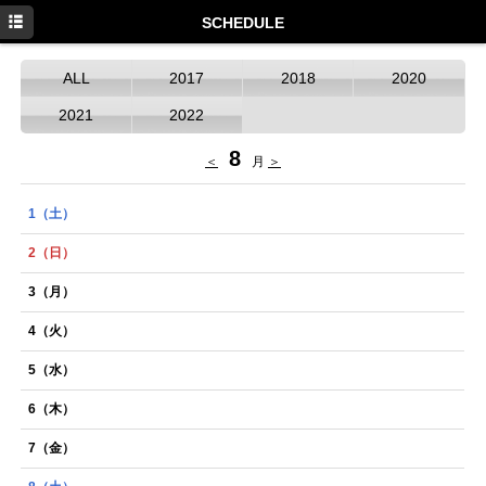
HOME
SCHEDULE
NEWS
ALL
2017
2018
2020
SCHEDULE
2021
2022
DISCOGRAPHY
8
＜
月
＞
PROFILE
1
（土）
MOVIE
2
（日）
GOODS
3
（月）
4
（火）
5
（水）
6
（木）
7
（金）