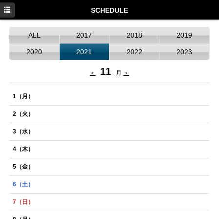
HOME
SCHEDULE
NEWS
ALL
2017
2018
2019
SCHEDULE
2020
2021
2022
2023
DISCOGRAPHY
11
＜
月
＞
PROFILE
1
（月）
MOVIE
2
（火）
GOODS
3
（水）
4
（木）
5
（金）
6
（土）
7
（日）