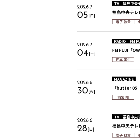
TV
福島中央
2026.7
福島中央テレ
05
[日]
増子 敦貴
RADIO
FM FU
2026.7
FM FUJI「O
04
[土]
西本 茉生
MAGAZINE
2026.6
「butter 
30
[火]
雨宮 翔
TV
福島中央
2026.6
福島中央テレ
28
[日]
増子 敦貴