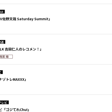
JI
WV佐野文哉 Saturday Summit」
放送
!LK 吉田仁人のレコメン！」
雨宮 翔
ビ
ゾトレMAXXX」
テレビ
「ゴジてれChu!」