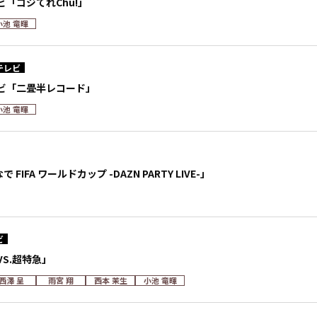
「ゴジてれChu!」
小池 竜暉
テレビ
ビ「二畳半レコード」
小池 竜暉
 FIFA ワールドカップ -DAZN PARTY LIVE-」
ビ
S.超特急」
西澤 呈
雨宮 翔
西本 茉生
小池 竜暉