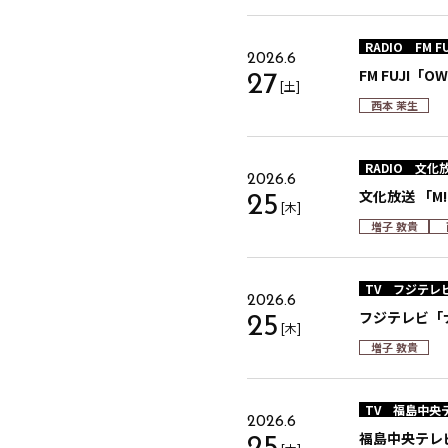
RADIO
FM FU
2026.6
FM FUJI「O
27
[土]
西本 茉生
RADIO
文化
2026.6
文化放送 「M
25
[木]
増子 敦貴
TV
フジテレ
2026.6
フジテレビ「ナ
25
[木]
増子 敦貴
TV
福島中央
2026.6
福島中央テレビ