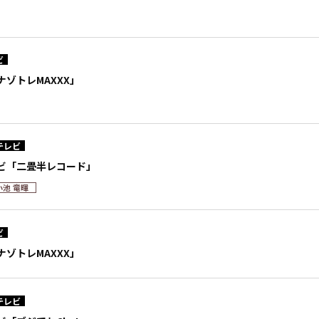
ビ
ゾトレMAXXX」
テレビ
ビ「二畳半レコード」
小池 竜暉
ビ
ゾトレMAXXX」
テレビ