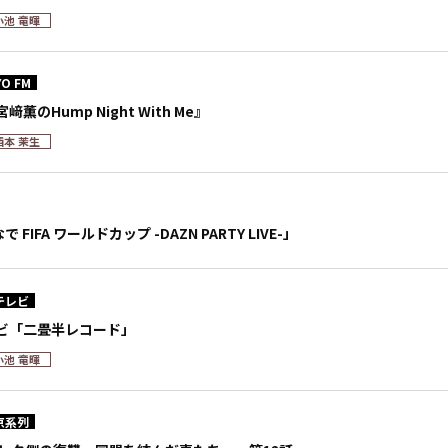
小池 竜暉
O FM
宮﨑薫のHump Night With Me』
西本 茉生
 FIFA ワールドカップ -DAZN PARTY LIVE-」
テレビ
ビ「二畳半レコード」
小池 竜暉
京系列