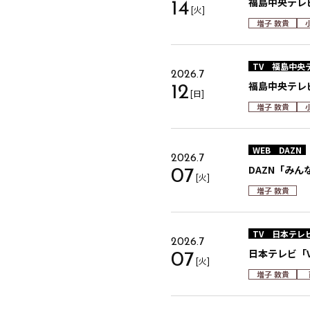
福島中央テレビ
14
[火]
増子 敦貴
TV
福島中央
2026.7
福島中央テレ
12
[日]
増子 敦貴
WEB
DAZN
2026.7
DAZN「みんなで
07
[火]
増子 敦貴
TV
日本テレ
2026.7
日本テレビ「V
07
[火]
増子 敦貴