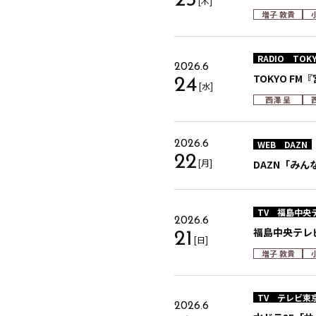
25
[木]
増子 敦貴
RADIO
TOKY
2026.6
TOKYO FM『
24
[水]
西澤 呈
WEB
DAZN
2026.6
22
[月]
DAZN「みんなで
TV
福島中央
2026.6
福島中央テレ
21
[日]
増子 敦貴
TV
テレビ東
2026.6