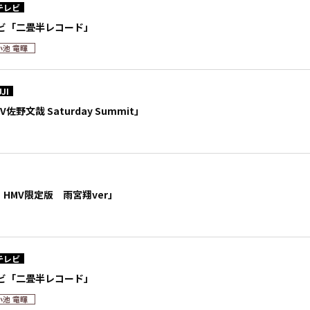
テレビ
ビ「二畳半レコード」
小池 竜暉
JI
WV佐野文哉 Saturday Summit」
05 HMV限定版 雨宮翔ver」
テレビ
ビ「二畳半レコード」
小池 竜暉