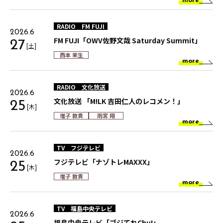
more
RADIO
FM FUJI
2026.6
FM FUJI「OWV佐野文哉 Saturday Summit」
27
[土]
西本 茉生
more
RADIO
文化放送
2026.6
文化放送 「M!LK 吉田仁人のレコメン！」
25
[木]
増子 敦貴
雨宮 翔
more
TV
フジテレビ
2026.6
フジテレビ「ナゾトレMAXXX」
25
[木]
増子 敦貴
more
TV
福島中央テレビ
2026.6
福島中央テレビ「ゴジてれChu!」