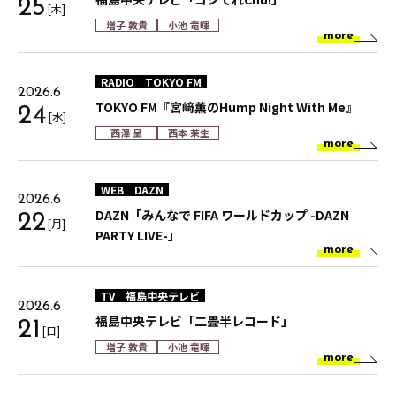
25
[木]
増子 敦貴
小池 竜暉
more
RADIO
TOKYO FM
2026.6
TOKYO FM『宮﨑薫のHump Night With Me』
24
[水]
西澤 呈
西本 茉生
more
WEB
DAZN
2026.6
DAZN「みんなで FIFA ワールドカップ -DAZN
22
[月]
PARTY LIVE-」
more
TV
福島中央テレビ
2026.6
福島中央テレビ「二畳半レコード」
21
[日]
増子 敦貴
小池 竜暉
more