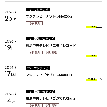
TV
フジテレビ
2026.7
フジテレビ「ナゾトレMAXXX」
23
[木]
増子 敦貴
more
TV
福島中央テレビ
2026.7
福島中央テレビ「二畳半レコード」
19
[日]
増子 敦貴
小池 竜暉
more
TV
フジテレビ
2026.7
17
[金]
フジテレビ「ナゾトレMAXXX」
more
TV
福島中央テレビ
2026.7
福島中央テレビ「ゴジてれChu!」
14
[火]
増子 敦貴
小池 竜暉