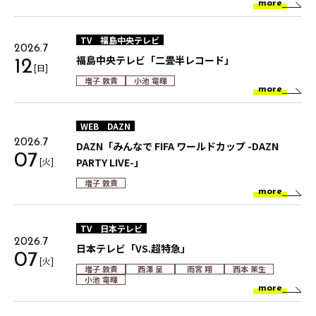
more
TV
福島中央テレビ
2026.7
福島中央テレビ「二畳半レコード」
12
[日]
増子 敦貴
小池 竜暉
more
WEB
DAZN
2026.7
DAZN「みんなで FIFA ワールドカップ -DAZN
07
[火]
PARTY LIVE-」
増子 敦貴
more
TV
日本テレビ
2026.7
日本テレビ「VS.超特急」
07
[火]
増子 敦貴
西澤 呈
雨宮 翔
西本 茉生
小池 竜暉
more