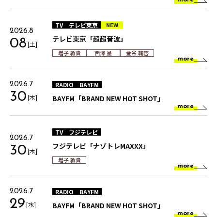
TV
テレビ東京
NEW
2026.8
テレビ東京「超超音波」
08
[土]
増子 敦貴
西澤 呈
金谷 鞠杏
more
RADIO
BAYFM
2026.7
30
[木]
BAYFM「BRAND NEW HOT SHOT」
more
TV
フジテレビ
2026.7
フジテレビ「ナゾトレMAXXX」
30
[木]
増子 敦貴
more
RADIO
BAYFM
2026.7
29
[水]
BAYFM「BRAND NEW HOT SHOT」
more