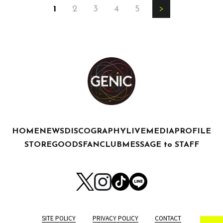
1
2
3
4
5
HOME
NEWS
DISCOGRAPHY
LIVE
MEDIA
PROFILE
STORE
GOODS
FANCLUB
MESSAGE to STAFF
SITE POLICY
PRIVACY POLICY
CONTACT