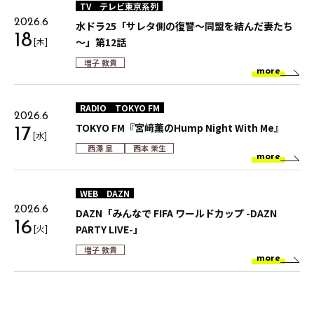
TV
テレビ東京系列
2026.6
⽔ドラ25「サレタ側の復讐～同盟を結んだ妻たち
18
[木]
～」第12話
増子 敦貴
more
RADIO
TOKYO FM
2026.6
TOKYO FM『宮﨑薫のHump Night With Me』
17
[水]
西澤 呈
西本 茉生
more
WEB
DAZN
2026.6
DAZN「みんなで FIFA ワールドカップ -DAZN
16
[火]
PARTY LIVE-」
増子 敦貴
more