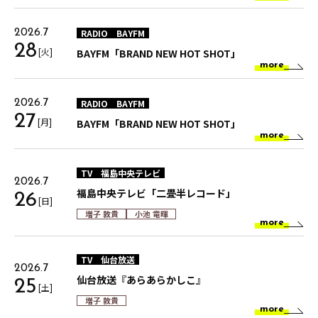
RADIO
BAYFM
2026.7
28
[火]
BAYFM「BRAND NEW HOT SHOT」
more
RADIO
BAYFM
2026.7
27
[月]
BAYFM「BRAND NEW HOT SHOT」
more
TV
福島中央テレビ
2026.7
福島中央テレビ「二畳半レコード」
26
[日]
増子 敦貴
小池 竜暉
more
TV
仙台放送
2026.7
仙台放送『あらあらかしこ』
25
[土]
増子 敦貴
more