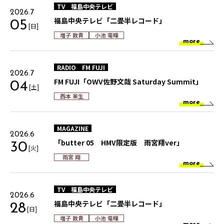
TV
福島中央テレビ
2026.7
福島中央テレビ「二畳半レコード」
05
[日]
増子 敦貴
小池 竜暉
more
RADIO
FM FUJI
2026.7
FM FUJI「OWV佐野文哉 Saturday Summit」
04
[土]
西本 茉生
more
MAGAZINE
2026.6
「butter 05 HMV限定版 雨宮翔ver」
30
[火]
雨宮 翔
more
TV
福島中央テレビ
2026.6
福島中央テレビ「二畳半レコード」
28
[日]
増子 敦貴
小池 竜暉