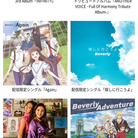
3rd Album「INFINITY」
トリビュートアルバム『ANOTHER
VOICE ‒Full Of Harmony Tribute
Album-』
配信限定シングル「Again」
配信限定シングル「探しに行こうよ」