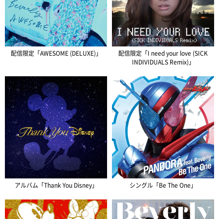
配信限定「AWESOME (DELUXE)」
配信限定「I need your love (SICK
INDIVIDUALS Remix)」
アルバム「Thank You Disney」
シングル「Be The One」