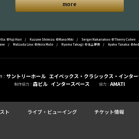
more
tta: ©Yuji Hori
Kazune Shimizu: ©Mana Miki
Sergei Nakariakov: ©Thierry Cohen
ane
Matsuda Lina: ©Akira Muto
Ryoma Takagi: ©池上夢貢
Ayako Tanaka: ©And
サントリーホール
エイベックス・クラシックス・インター
作：
森ビル
インタースペース
AMATI
制作協力：
協力：
スト
ライブ・ビューイング
チケット情報