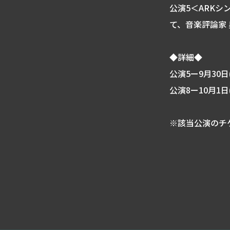
公演5＜ARKシ
て、音楽評論家
◆詳細◆
公演5ー9月30
公演8ー10月1
※該当公演のチ