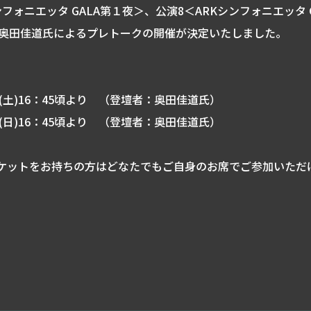
ンフォニエッタ GALA第１夜＞、公演8＜ARKシンフォニエッタ 
 奥田佳道氏によるプレトークの開催が決定いたしました。
日(土)16：45頃より （登壇者：奥田佳道氏）
日(日)16：45頃より （登壇者：奥田佳道氏）
ケットをお持ちの方はどなたでもご自身のお席でご参加いただ