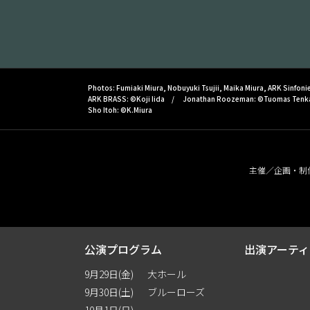
Photos: Fumiaki Miura, Nobuyuki Tsujii, Maika Miura, ARK Sinfonie
ARK BRASS: ©Koji Iida
Jonathan Roozeman: ©Tuomas Tenk
Sho Itoh: ©K.Miura
主催／企画・制
公演プログラム
出演アーティ
9月29日(金)
大ホール
9月30日(土)
ブルーローズ