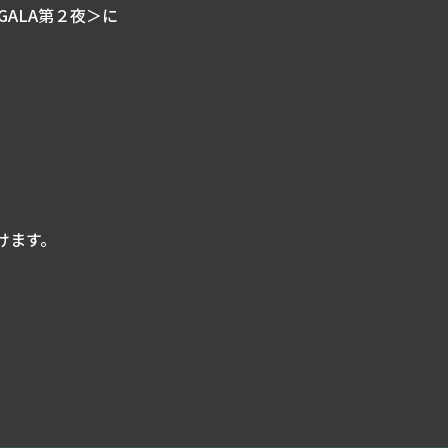
GALA第２夜＞に
けます。