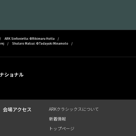
ARK Sinfonietta: ©Rikimaru Hotta
rej
Shutaro Matsui: ©Tadayuki Minamoto
ナショナル
会場アクセス
ARKクラシックスについて
新着情報
トップページ