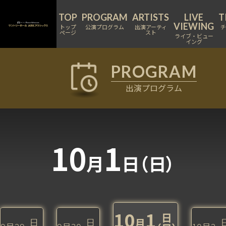
トップ
公演プログラム
出演アーティ
ページ
スト
ライブ・ビュー
イング
出演プログラム
10
1
月
日（日）
10
1
日
日
日
月