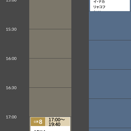
イ・ナカ
リャコフ
（フリュ
ーゲル
ホルン）
松田理
奈（ヴァ
イオリ
ン）
ユンソン
（チェロ）
髙木竜馬
（ピアノ）
曲目：シューマン：幻
想小曲集、モーツァル
ト：ヴァイオリン・ソナ
タ第21番、シューマ
ン：アダージョとアレ
グロ、ブラームス：ヴァ
イオリン・ソナタ第3番
17:00〜
8
19:40