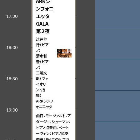
ARKシ
ンフォニ
エッタ
GALA
第２夜
辻󠄀井伸
行（ピア
ノ）
清水和
音（ピア
ノ）
三浦文
彰（ヴァ
イオリ
ン・指
揮）
ARKシンフ
ォニエッタ
曲目：モーツァルト：ア
ダージョ、シューマン：
ピアノ協奏曲、ベート
ーヴェン：ピアノ協奏
曲第5番《皇帝》、ブラ