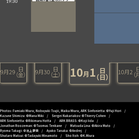
ームス：交響曲第4番
10
1
日
日
日
9
月
29
9
月
30
10
月
2
月
（金）
（土）
（
（日）
Photos: Fumiaki Miura, Nobuyuki Tsujii, Maika Miura, ARK Sinfonietta: ©Yuji Hori
Kazune Shimizu: ©Mana Miki
Sergei Nakariakov: ©Thierry Cohen
ARK Sinfonietta: ©Rikimaru Hotta
ARK BRASS: ©Koji Iida
Jonathan Roozeman: ©Tuomas Tenkane
Matsuda Lina: ©Akira Muto
Ryoma Takagi: ©池上夢貢
Ayako Tanaka: ©Andrej
Shutaro Matsui: ©Tadayuki Minamoto
Sho Itoh: ©K.Miura