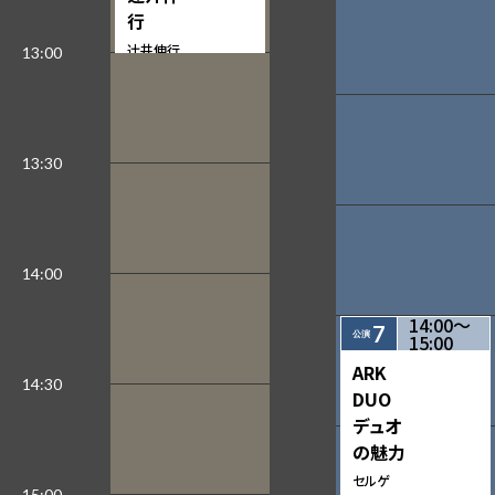
行
辻󠄀井伸行
（ピアノ）
曲目：ショパン：即興
曲（全4曲）、 エチュー
ド Op.25（全12曲）
完売
14:00〜
7
15:00
ARK
DUO
デュオ
の魅力
セルゲ