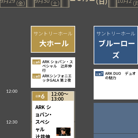
9
月
29
9
月
30
10
月
2
（日）
（金）
（土）
（
サントリーホール
サントリーホール
大ホール
ブルーロー
ズ
ARK ショパン・ス
6
ペシャル 辻󠄀井伸
行
ARK DUO デュオ
7
ARKシンフォニエ
8
の魅力
ッタGALA 第２夜
12:00〜
6
13:00
ARK シ
ョパン・
スペシ
ャル
辻󠄀井伸