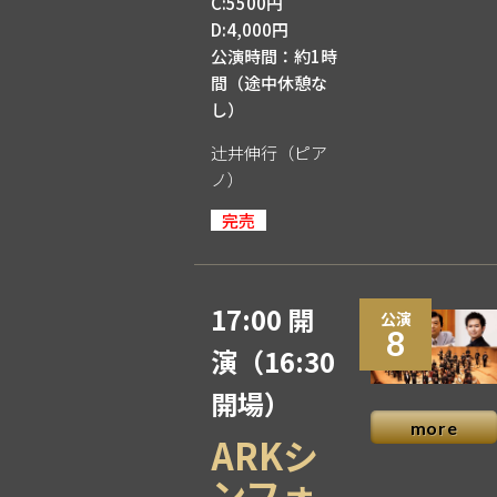
C:5500円
D:4,000円
公演時間：約1時
間（途中休憩な
し）
辻󠄀井伸行（ピア
ノ）
完売
17:00 開
公演
8
演
（16:30
開場）
more
ARKシ
ンフォ