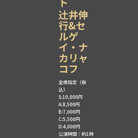
ト
辻󠄀井伸
行&セ
ルゲ
イ・ナ
カリャ
コフ
全席指定（税
込）
S:10,000円
A:8,500円
B:7,000円
C:5,500円
D:4,000円
公演時間：約1時