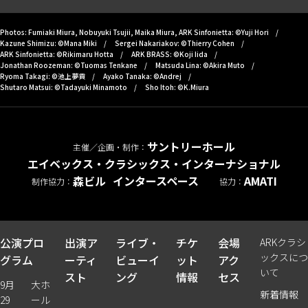
Photos: Fumiaki Miura, Nobuyuki Tsujii, Maika Miura, ARK Sinfonietta: ©Yuji Hori
Kazune Shimizu: ©Mana Miki
Sergei Nakariakov: ©Thierry Cohen
ARK Sinfonietta: ©Rikimaru Hotta
ARK BRASS: ©Koji Iida
Jonathan Roozeman: ©Tuomas Tenkane
Matsuda Lina: ©Akira Muto
Ryoma Takagi: ©池上夢貢
Ayako Tanaka: ©Andrej
Shutaro Matsui: ©Tadayuki Minamoto
Sho Itoh: ©K.Miura
サントリーホール
主催／企画・制作：
エイベックス・クラシックス・インターナショナル
森ビル
インタースペース
AMATI
制作協力：
協力：
公演プロ
出演ア
ライブ・
チケ
会場
ARKクラシ
ックスにつ
グラム
ーティ
ビューイ
ット
アク
いて
スト
ング
情報
セス
9月
大ホ
新着情報
29
ール