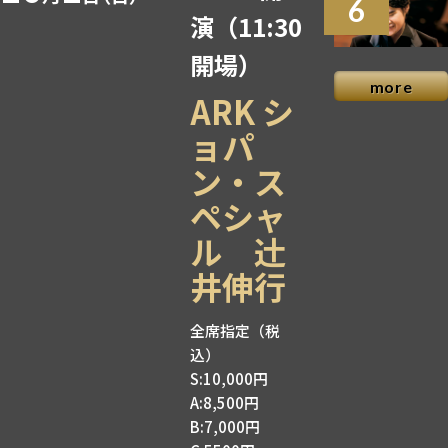
6
演
（11:30
開場）
more
ARK シ
ョパ
ン・ス
ペシャ
ル 辻󠄀
井伸行
全席指定（税
込）
S:10,000円
A:8,500円
B:7,000円