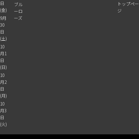
日
トップペー
ブル
(金)
ジ
ーロ
9月
ーズ
30
日
(土)
10
月1
日
(日)
10
月2
日
(月)
10
月3
日
(火)