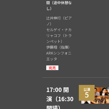
間（途中休憩な
し）
辻󠄀井伸行（ピア
ノ）
セルゲイ・ナカ
リャコフ（トラ
ンペット）
伊藤翔（指揮）
ARKシンフォニ
エッタ
完売
17:00 開
公演
5
演
（16:30
開場）