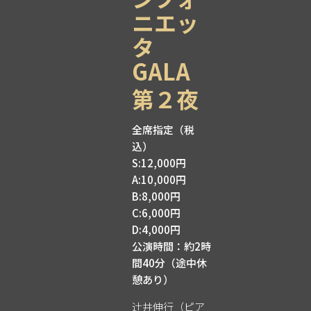
ニエッ
タ
GALA
第２夜
全席指定（税
込）
S:12,000円
A:10,000円
B:8,000円
C:6,000円
D:4,000円
公演時間：約2時
間40分（途中休
憩あり）
辻󠄀井伸行（ピア