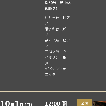
間30分（途中休
憩あり）
辻󠄀井伸行（ピア
ノ）
清水和音（ピア
ノ）
髙木竜馬（ピア
ノ）
三浦文彰（ヴァ
イオリン・指
揮）
ARKシンフォニ
エッタ
10
1
12:00 開
公演
月
日（日）