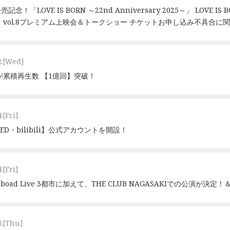
発売記念！「LOVE IS BORN ～22nd Anniversary 2025～」 LOVE IS B
 vol.8プレミアム上映会＆トークショー チケットお申し込み不具合に
2
[Wed]
が累積再生数 【1億回】突破！
4
[Fri]
ED・bilibili】公式アカウントを開設！
4
[Fri]
 Billboad Live 3都市に加えて、THE CLUB NAGASAKIでの公演が
3
[Thu]