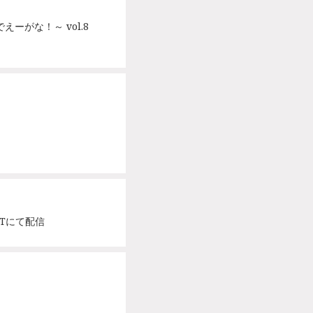
画館でえーがな！～ vol.8
EXTにて配信