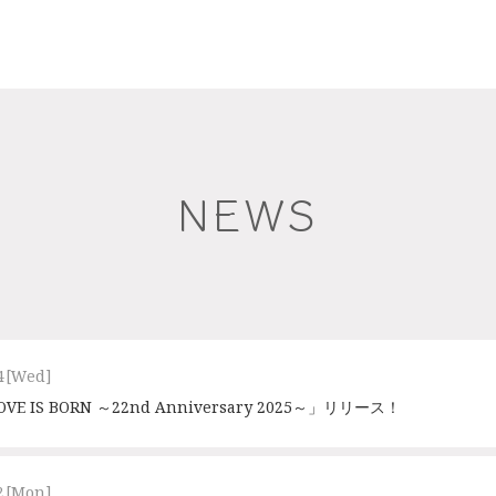
NEWS
4
[Wed]
IS BORN ～22nd Anniversary 2025～」リリース！
2
[Mon]