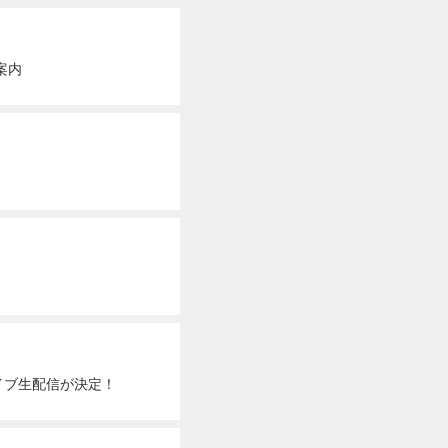
ご案内
」
独占ライブ生配信が決定！