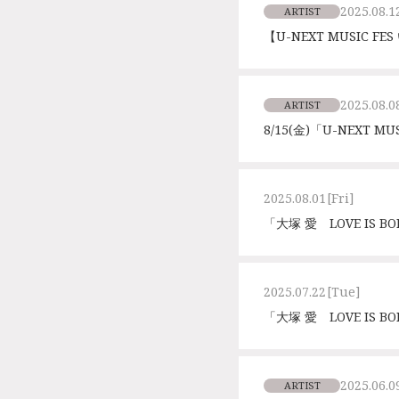
2025.08.1
ARTIST
【U-NEXT MUSIC 
2025.08.0
ARTIST
8/15(金)「U-NEXT 
2025.08.01
[Fri]
「大塚 愛 LOVE IS B
2025.07.22
[Tue]
「大塚 愛 LOVE IS B
2025.06.0
ARTIST