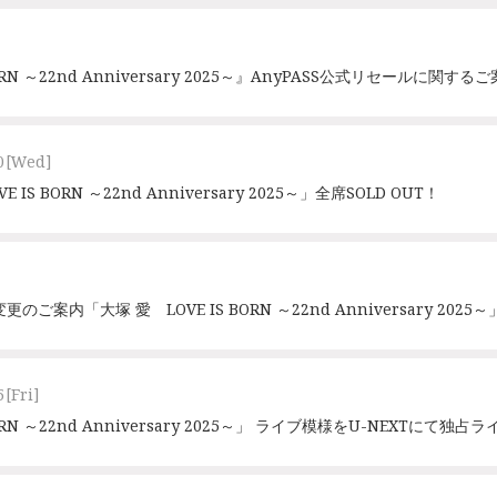
ORN ～22nd Anniversary 2025～』AnyPASS公式リセールに関する
0
[Wed]
E IS BORN ～22nd Anniversary 2025～」全席SOLD OUT！
案内「大塚 愛 LOVE IS BORN ～22nd Anniversary 2025～
5
[Fri]
BORN ～22nd Anniversary 2025～」 ライブ模様をU-NEXTにて