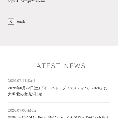
https://t.unext.jp/r/otsukaai
back
LATEST NEWS
2026.07.11
[Sat]
2026年8⽉22⽇(土)『イーハトーブフェスティバル2026』に
大塚 愛の出演が決定！
2026.07.06
[Mon]
新Webﾏｶﾞｼﾞﾝ｢La Voix（ﾗﾎﾞﾜ）｣にて大塚 愛のｲﾝﾀﾋﾞｭｰ&撮り