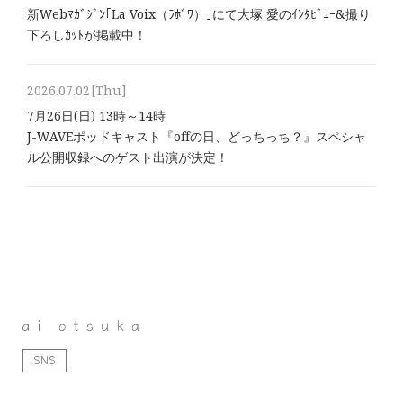
新Webﾏｶﾞｼﾞﾝ｢La Voix（ﾗﾎﾞﾜ）｣にて大塚 愛のｲﾝﾀﾋﾞｭｰ&撮り
下ろしｶｯﾄが掲載中！
2026.07.02
[Thu]
7月26日(日) 13時～14時
J-WAVEポッドキャスト『offの日、どっちっち？』スペシャ
ル公開収録へのゲスト出演が決定！
SNS