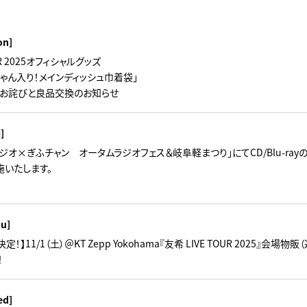
on]
UR 2025オフィシャルグッズ
ゃん入り！メインディッシュ巾着袋」
お詫びと良品交換のお知らせ
i]
ラジオ×ぎふチャン オータムラジオフェス＆岐阜軽まつり」にてCD/Blu-ra
施いたします。
hu]
】11/1（土）＠KT Zepp Yokohama『友希 LIVE TOUR 2025』会場物販（
！
ed]