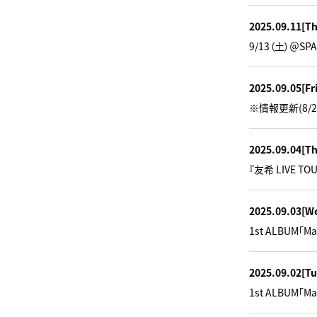
2025.09.11
[T
9/13（土）＠SP
2025.09.05
[Fr
※情報更新(8/27
2025.09.04
[T
『友希 LIVE T
2025.09.03
[W
1st ALBUM「M
2025.09.02
[Tu
1st ALBUM