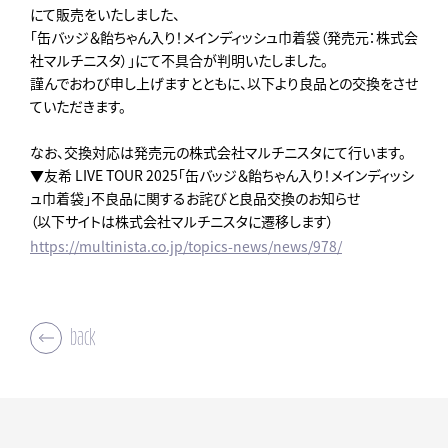
にて販売をいたしました、
「缶バッジ＆飴ちゃん入り！メインディッシュ巾着袋（発売元：株式会
社マルチニスタ）」にて不具合が判明いたしました。
謹んでおわび申し上げますとともに、以下より良品との交換をさせ
ていただきます。
なお、交換対応は発売元の株式会社マルチニスタにて行います。
▼友希 LIVE TOUR 2025「缶バッジ＆飴ちゃん入り！メインディッシ
ュ巾着袋」不良品に関するお詫びと良品交換のお知らせ
（以下サイトは株式会社マルチニスタに遷移します）
https://multinista.co.jp/topics-news/news/978/
back