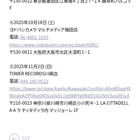
〒130-0022 東京都墨田区江東橋４丁目２７−１４ 錦糸町パルコ 5
F
④2025年10月18日（土）
ヨドバシカメラ マルチメディア梅田店
電話：
06-4802-1010
https://www.yodobashi.com/ec/store/0081/
〒530-0011 大阪府大阪市北区大深町１−１
⑤2025年11月2日（日）
TOWER RECORDS川崎店
電話：
044-245-9522
https://tower.jp/store/kanto/Kawasaki?srsltid=AfmBOopHX
MUaleAZPQbq04Osja0x011jgSWPtg0RdO1GUShC6xsDEIuX
〒210-0023 神奈川県川崎市川崎区小川町４−１ LA CITTADELL
A A ラ チッタデッラ内 マッジョーレ 1F
back