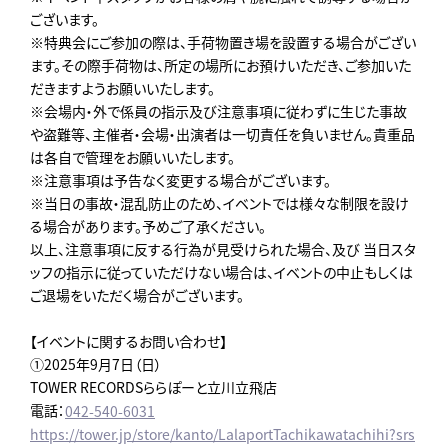
ございます。
※特典会にご参加の際は、手荷物置き場を設置する場合がござい
ます。その際手荷物は、所定の場所にお預けいただき、ご参加いた
だきますようお願いいたします。
※会場内・外で係員の指示及び注意事項に従わずに生じた事故
や盗難等、主催者・会場・出演者は一切責任を負いません。貴重品
は各自で管理をお願いいたします。
※注意事項は予告なく変更する場合がございます。
※当日の事故・混乱防止のため、イベントでは様々な制限を設け
る場合があります。予めご了承ください。
以上、注意事項に反する行為が見受けられた場合、及び 当日スタ
ッフの指示に従っていただけない場合は、イベントの中止もしくは
ご退場をいただく場合がございます。
【イベントに関するお問い合わせ】
①2025年9月7日（日）
TOWER RECORDSららぽーと立川立飛店
電話：
042-540-6031
https://tower.jp/store/kanto/LalaportTachikawatachihi?srs