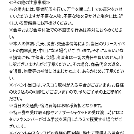
≪その他の注意事項≫
※会場内には、警備配置を行い、万全を期した上での運営をさせ
ていただきますが不審な人物、不審な物を見かけた場合には、近
くにいる警備員にお声掛けください。
※会場および会場付近での不道徳な行為は絶対におやめくださ
い。
※本人の体調、荒天、災害、交通事情等により、当日のリリースイベ
ントの内容変更・中止になる場合がございます。それによるいかな
る損害にも、主催者、会場、出演者は一切の責任を負いません。申
し訳ございませんがご了承ください。その場合、商品代金の返金、
交通費、旅費等の補償には応じかねます。あらかじめご了承くださ
い。
※イベント当日は、マスコミ取材が入る場合がございます。お客様
の映り込みの可能性がございますので、予めご了承の上ご参加く
ださい。
※当日の交通費・宿泊費等はお客様負担となります。
※特典券を受け取る際やアナザージャケットの受け渡し時にはス
タッフやメンバーがゴム手袋を着用したうえで授受する場合がご
ざいます。
※イベント中スタッフがお客様の肩や腕に触れて誘導する場合が