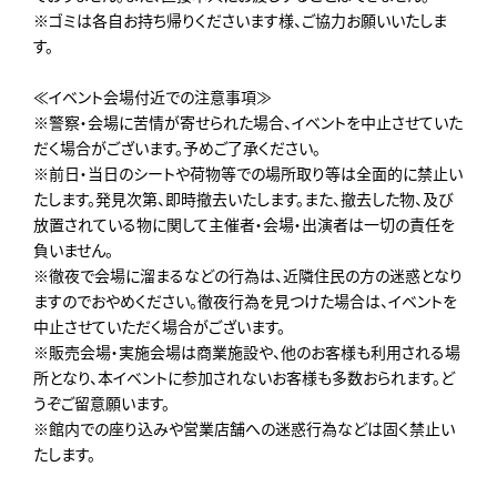
※ゴミは各自お持ち帰りくださいます様、ご協力お願いいたしま
す。
≪イベント会場付近での注意事項≫
※警察・会場に苦情が寄せられた場合、イベントを中止させていた
だく場合がございます。予めご了承ください。
※前日・当日のシートや荷物等での場所取り等は全面的に禁止い
たします。発見次第、即時撤去いたします。また、撤去した物、及び
放置されている物に関して主催者・会場・出演者は一切の責任を
負いません。
※徹夜で会場に溜まるなどの行為は、近隣住民の方の迷惑となり
ますのでおやめください。徹夜行為を見つけた場合は、イベントを
中止させていただく場合がございます。
※販売会場・実施会場は商業施設や、他のお客様も利用される場
所となり、本イベントに参加されないお客様も多数おられます。ど
うぞご留意願います。
※館内での座り込みや営業店舗への迷惑行為などは固く禁止い
たします。