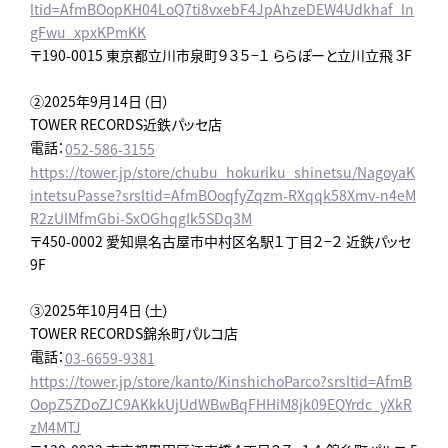
ltid=AfmBOopKH04LoQ7ti8vxebF4JpAhzeDEW4Udkhaf_ln
gFwu_xpxKPmKK
〒190-0015 東京都立川市泉町９３５−１ ららぽーと立川立飛 3F
②2025年9月14日（日）
TOWER RECORDS近鉄パッセ店
電話：
052-586-3155
https://tower.jp/store/chubu_hokuriku_shinetsu/NagoyaK
intetsuPasse?srsltid=AfmBOoqfyZqzm-RXqqk58Xmv-n4eM
R2zUlMfmGbi-SxOGhqgIk5SDq3M
〒450-0002 愛知県名古屋市中村区名駅１丁目２−２ 近鉄パッセ
9F
③2025年10月4日（土）
TOWER RECORDS錦糸町パルコ店
電話：
03-6659-9381
https://tower.jp/store/kanto/KinshichoParco?srsltid=AfmB
OopZ5ZDoZJC9AKkkUjUdWBwBqFHHiM8jk09EQYrdc_yXkR
zM4MTJ