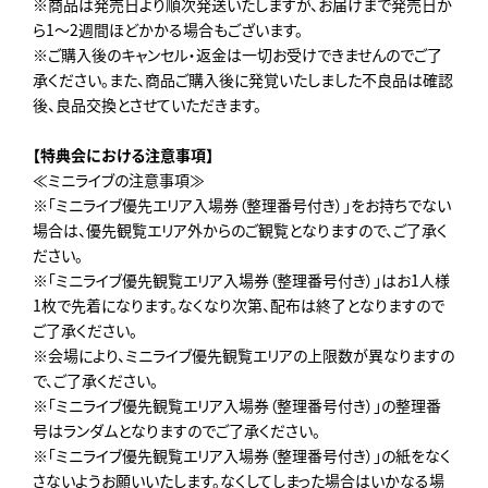
※商品は発売日より順次発送いたしますが、お届けまで発売日か
ら1～2週間ほどかかる場合もございます。
※ご購⼊後のキャンセル・返⾦は⼀切お受けできませんのでご了
承ください。また、商品ご購⼊後に発覚いたしました不良品は確認
後、良品交換とさせていただきます。
【特典会における注意事項】
≪ミニライブの注意事項≫
※「ミニライブ優先エリア入場券（整理番号付き）」をお持ちでない
場合は、優先観覧エリア外からのご観覧となりますので、ご了承く
ださい。
※「ミニライブ優先観覧エリア入場券（整理番号付き）」はお1人様
1枚で先着になります。なくなり次第、配布は終了となりますので
ご了承ください。
※会場により、ミニライブ優先観覧エリアの上限数が異なりますの
で、ご了承ください。
※「ミニライブ優先観覧エリア入場券（整理番号付き）」の整理番
号はランダムとなりますのでご了承ください。
※「ミニライブ優先観覧エリア入場券（整理番号付き）」の紙をなく
さないようお願いいたします。なくしてしまった場合はいかなる場