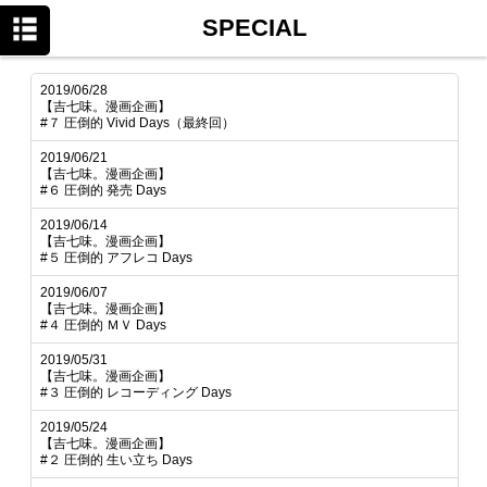
HOME
SPECIAL
NEWS
2019/06/28
PROFILE
【吉七味。漫画企画】
#７ 圧倒的 Vivid Days（最終回）
DISCOGRAPHY
2019/06/21
【吉七味。漫画企画】
SPECIAL
#６ 圧倒的 発売 Days
2019/06/14
SHOWROOM
【吉七味。漫画企画】
#５ 圧倒的 アフレコ Days
2019/06/07
【吉七味。漫画企画】
#４ 圧倒的 ＭＶ Days
2019/05/31
【吉七味。漫画企画】
#３ 圧倒的 レコーディング Days
2019/05/24
【吉七味。漫画企画】
#２ 圧倒的 生い立ち Days