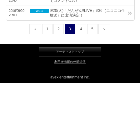
18:45
てコメントO.A！
LINE
9/20(火)「だんぜん!!LIVE」#36（ニコニコ生
2016/09/20
WEB
20:00
放送）に出演決定！
＜
1
2
3
4
5
＞
アーティストトップ
利用者情報の外部送信
avex entertainment Inc.