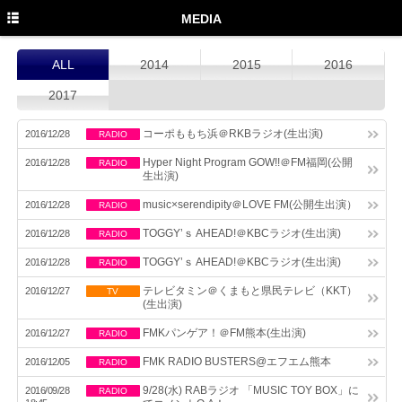
TOP
MEDIA
PROFILE
ALL
2014
2015
2016
NEWS
2017
MEDIA
コーポももち浜＠RKBラジオ(生出演)
2016/12/28
RADIO
LIVE
Hyper Night Program GOW!!＠FM福岡(公開
2016/12/28
RADIO
生出演)
DISCOGRAPHY
music×serendipity＠LOVE FM(公開生出演）
2016/12/28
RADIO
MOVIE
TOGGY’ｓ AHEAD!＠KBCラジオ(生出演)
2016/12/28
RADIO
GOODS
TOGGY’ｓ AHEAD!＠KBCラジオ(生出演)
2016/12/28
RADIO
テレビタミン＠くまもと県民テレビ（KKT）
2016/12/27
TV
Twitter
(生出演)
Instagram
FMKパンゲア！＠FM熊本(生出演)
2016/12/27
RADIO
FMK RADIO BUSTERS@エフエム熊本
2016/12/05
Facebook
RADIO
9/28(水) RABラジオ 「MUSIC TOY BOX」に
2016/09/28
RADIO
YouTube