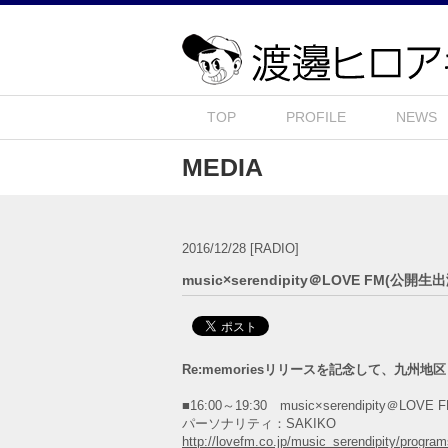
TOP
PROFILE
NEWS
MEDIA
2016/12/28
[RADIO]
music×serendipity＠LOVE FM(公開生
Re:memoriesリリースを記念して、九州
■16:00～19:30 music×serendipity＠LOVE 
パーソナリティ：SAKIKO
http://lovefm.co.jp/music_serendipity/progra