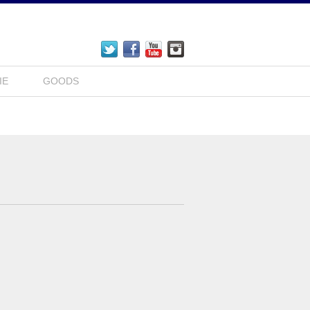
IE
GOODS