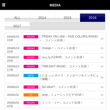
TOP
MEDIA
PROFILE
ALL
2014
2015
2016
NEWS
2017
MEDIA
「FRIDAY ON LINE～FIVE COLORS RADIO
2016/01/15
RADIO
13:00
～」コメント出演！
LIVE
「charge！」コメント出演！
2016/01/14
RADIO
15:00
DISCOGRAPHY
「みんなの19HR」コメント出演！
2016/01/13
RADIO
19:00
MOVIE
「TWILIGHT MAGIC」コメント出演！
2016/01/13
RADIO
17:00
GOODS
うたまっぷ ボイス・メッセージ＆インタビュ
2016/01/13
WEB
ー掲載！
Twitter
「No idea!?」コメント出演！
2016/01/12
RADIO
Instagram
「amp」ミュージックビデオOA！
2016/01/11
TV
Facebook
「イッツ・ミー」コメント出演！
2016/01/10
RADIO
23:55
YouTube