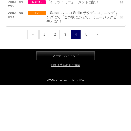
「イッツ・ミー」コメント出演！
2016/01/09
RADIO
23:55
LINE
「Saturday ココ Smile サタデココ」エンディ
2016/01/09
TV
09:30
ングにて「この歌にかえて」ミュージックビ
デオOA！
＜
1
2
3
4
5
＞
アーティストトップ
利用者情報の外部送信
avex entertainment Inc.