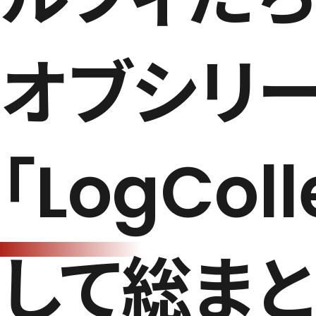
オブシリー
「LogColl
して総まと