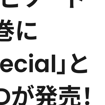
巻に
pecial」と
Dが発売！