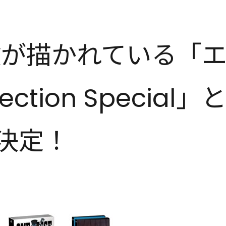
険が描かれている「
lection Speci
売決定！