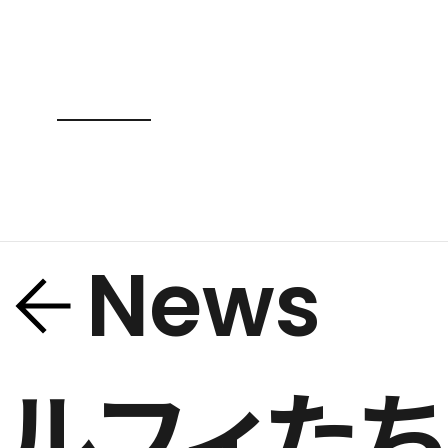
News
ルフィた