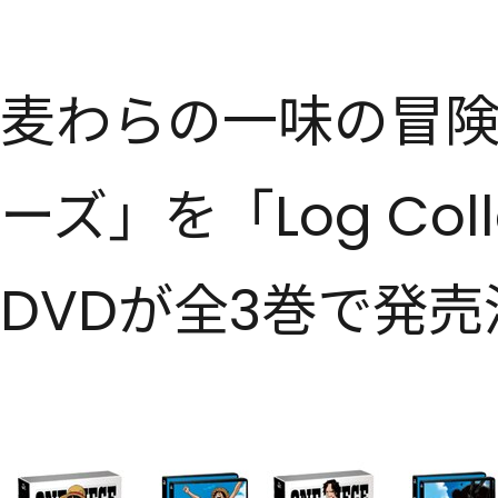
麦わらの一味の冒
ーズ」を「Log Col
DVDが全3巻で発