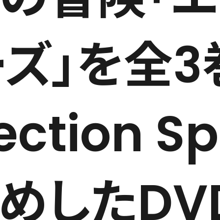
ズ」を全3
ection S
めしたDV