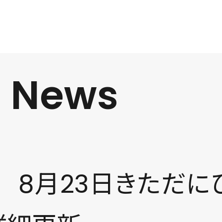
t News
Y’26 8月23日きた