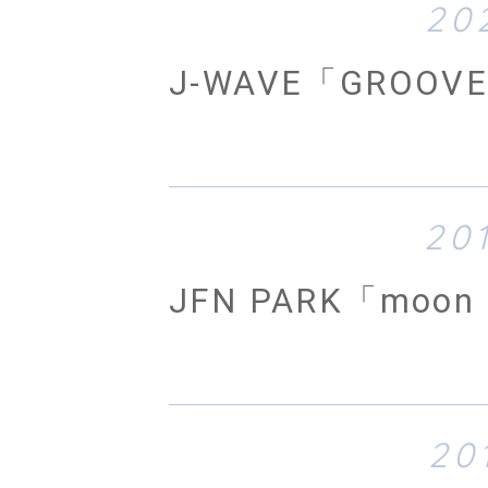
20
J-WAVE「GROO
20
JFN PARK「moon
20