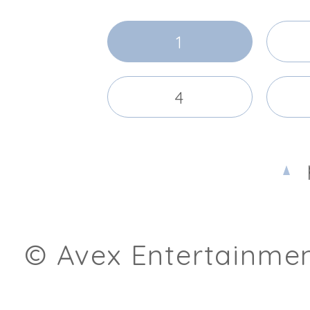
1
4
© Avex Entertainment