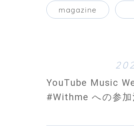
magazine
202
YouTube Music W
#Withme への参