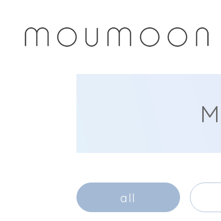
M
all