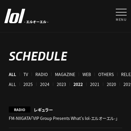
MENU
SCHEDULE
ALL
TV
RADIO
MAGAZINE
WEB
OTHERS
RELE
ALL
2025
2024
2023
2022
2021
2020
201
レギュラー
RADIO
FM-NIIGATA「VIP Group Presents What’s lol-エルオーエル-」