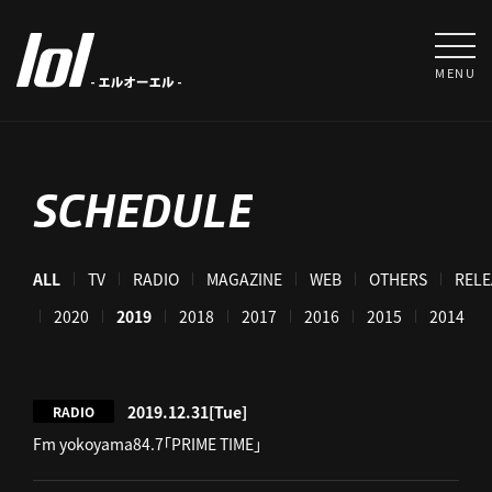
MENU
SCHEDULE
ALL
TV
RADIO
MAGAZINE
WEB
OTHERS
RELE
021
2020
2019
2018
2017
2016
2015
2014
2019.12.31
[Tue]
RADIO
Fm yokoyama84.7「PRIME TIME」