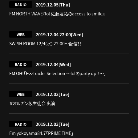
2019.12.05
[Thu]
RADIO
FM NORTH WAVE『lol 佐藤友祐のaccess to smile』
2019.12.04 22:00
[Wed]
WEB
SWISH ROOM 12/4(水) 22:00～配信！！
2019.12.04
[Wed]
RADIO
FM OH!「E∞Tracks Selection ～lolのparty up!!～」
2019.12.03
[Tue]
WEB
＃オルガン坂生徒会 出演
2019.12.03
[Tue]
RADIO
Fm yokoyama84.7「PRIME TIME」