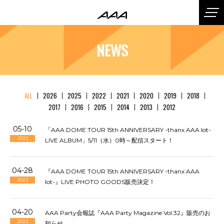
NEWS
ALL
2026
2025
2022
2021
2020
2019
2018
2017
2016
2015
2014
2013
2012
05-10
「AAA DOME TOUR 15th ANNIVERSARY -thanx AAA lot-
2022
LIVE ALBUM」5/11（水）0時～配信スタート！
04-28
『AAA DOME TOUR 15th ANNIVERSARY -thanx AAA
2022
lot-』LIVE PHOTO GOODS販売決定！
04-20
AAA Party会報誌『AAA Party Magazine Vol.32』販売のお
2022
知らせ