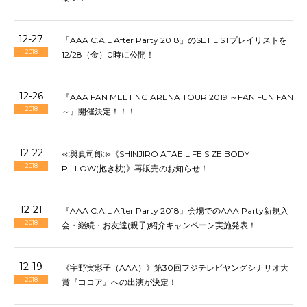
12-27
「AAA C.A.L After Party 2018」のSET LISTプレイリストを
2018
12/28（金）0時に公開！
12-26
『AAA FAN MEETING ARENA TOUR 2019 ～FAN FUN FAN
2018
～』開催決定！！！
12-22
≪與真司郎≫《SHINJIRO ATAE LIFE SIZE BODY
2018
PILLOW(抱き枕)》再販売のお知らせ！
12-21
『AAA C.A.L After Party 2018』会場でのAAA Party新規入
2018
会・継続・お友達(親子)紹介キャンペーン実施発表！
12-19
《宇野実彩子（AAA）》第30回フジテレビヤングシナリオ大
2018
賞『ココア』への出演が決定！