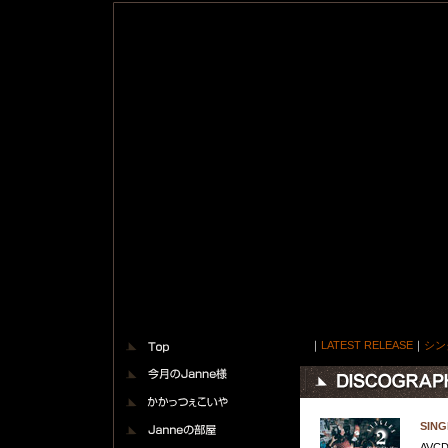
TOP
｜
LATEST RELEASE
｜
シン
今月のジャンヌ様
かかっつぇこいや
ジャンヌの部屋
SING
AVCD