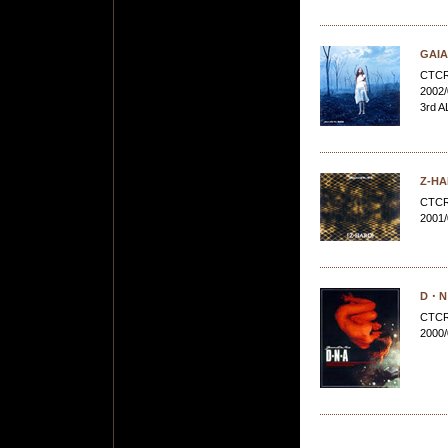
GAIA
CTCR
2002/
3rd
Z-H
CTCR
2001/
D・N
CTCR
2000/