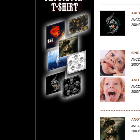
ARC
AVCD
2004/
SING
AVCD
2003/
ANO
AVCD
2003/
ANO
AVCD
2003/