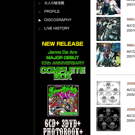
大人の秘宝館
2007/
PROFILE
DISCOGRAPHY
SING
AVCD
HISTORY
2007/
SING
AVCD
2007/
JOK
AVCD
2005/
JOK
AVCD
2005/