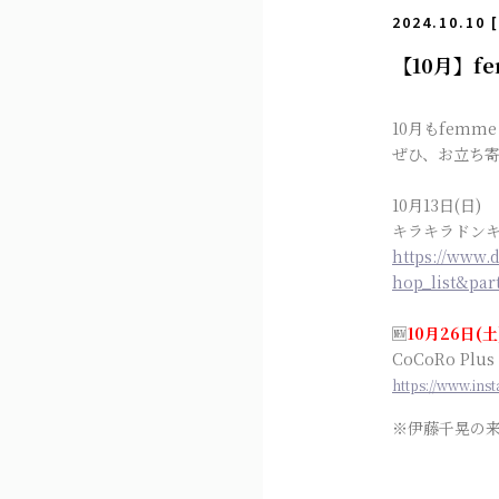
2024.10.10 
【10月】f
10月もfemm
ぜひ、お立ち
10月13日(日)
キラキラドン
https://www.
hop_list&par
🆕
10月26日(土
CoCoRo Pl
https://www.in
※伊藤千晃の