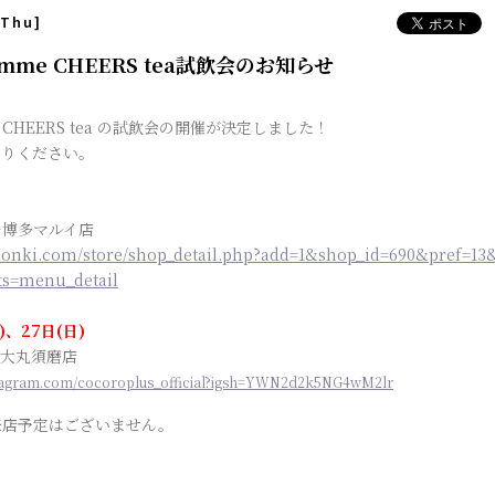
[Thu]
emme CHEERS tea試飲会のお知らせ
e CHEERS tea の試飲会の開催が決定しました！
寄りください。
キ博多マルイ店
donki.com/store/shop_detail.php?add=1&shop_id=690&pref=13
ts=menu_detail
)、27日(日)
us 大丸須磨店
stagram.com/cocoroplus_official?igsh=YWN2d2k5NG4wM2lr
来店予定はございません。