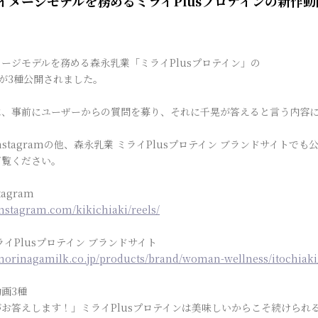
イメージモデルを務めるミライPlusプロテインの新作
ージモデルを務める森永乳業「ミライPlusプロテイン」の
が3種公開されました。
は、事前にユーザーからの質問を募り、それに千晃が答えると言う内容
nstagramの他、森永乳業 ミライPlusプロテイン ブランドサイトで
ご覧ください。
agram
instagram.com/kikichiaki/reels/
ライPlusプロテイン ブランドサイト
morinagamilk.co.jp/products/brand/woman-wellness/itochiaki
画3種
お答えします！」ミライPlusプロテインは美味しいからこそ続けられ