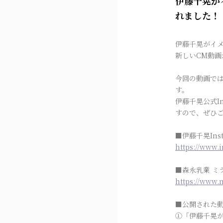
伊藤千晃が
れました！
伊藤千晃がイメ
新しいCM動画
今回の動画で
す。
伊藤千晃公式I
すので、ぜひ
■伊藤千晃Inst
https://www.
■森永乳業 ミ
https://www.
■公開された動
①「伊藤千晃が