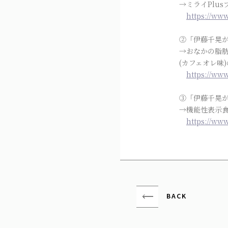
→ミライPlu
https://ww
②「伊藤千晃が
→おなかの脂肪
(カフェオレ味
https://w
③「伊藤千晃が
→機能性表示
https://ww
BACK