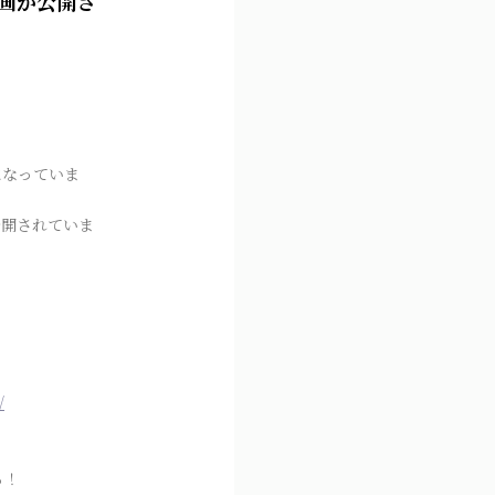
動画が公開さ
になっていま
も公開されていま
/
る！