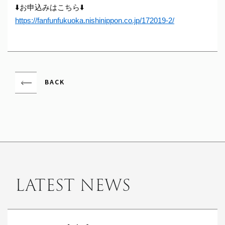
⬇️お申込みはこちら⬇️
https://fanfunfukuoka.
nishinippon.co.jp/172019-2/
BACK
LATEST NEWS